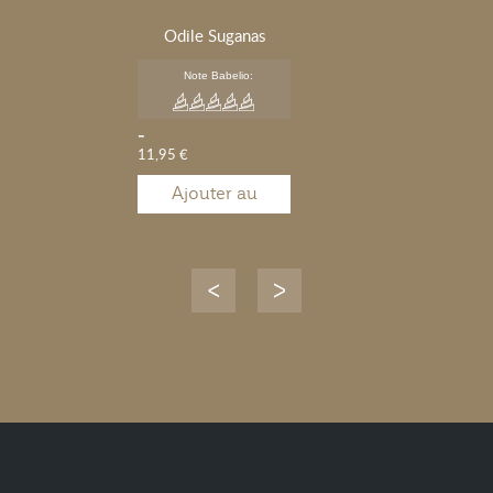
Odile Suganas
Note Babelio:
-
11,95 €
Ajouter au
panier