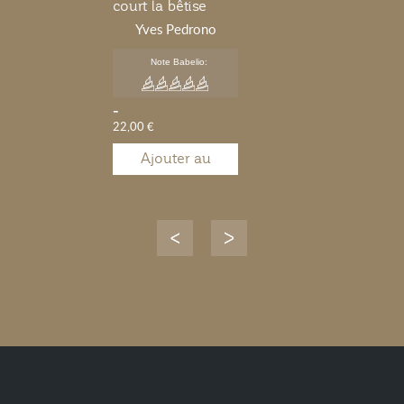
court la bêtise
Yves Pedrono
Note Babelio:
-
22,00 €
Ajouter au
panier