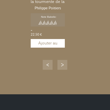
la tourmente de la
Grande Guerre
Philippe Poitiers
Note Babelio:
-
22,50 €
Ajouter au
panier