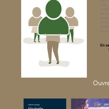
Par la
Puis, 
assail
sus to
escrim
associ
Je rés
Pour c
En s
Ouvra