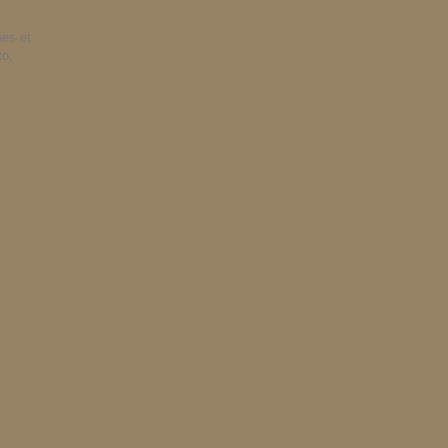
nes et
to,