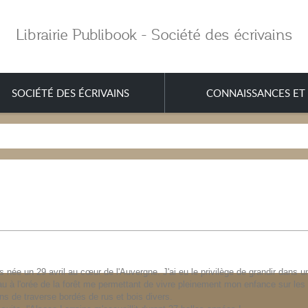
Librairie Publibook - Société des écrivains
SOCIÉTÉ DES ÉCRIVAINS
CONNAISSANCES ET 
s née un 29 avril au cœur de l'Auvergne. J'ai eu le privilège de grandir dans u
 à l'orée de la forêt me permettant de vivre pleinement mon enfance sur les
s de traverse bordés de rus et bois divers.