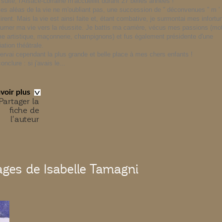
 suite, l'Alsace-Lorraine m'accueillit durant 27 belles années !
les aléas de la vie ne m'oubliant pas, une succession de '' déconvenues '' m '
lirent. Mais la vie est ainsi faite et, étant combative, je surmontai mes infortu
urner ma vie vers la réussite. Je battis ma carrière, vécus mes passions (mo
e artistique, maçonnerie, champignons) et fus également présidente d'une
ation théâtrale.
ervai cependant la plus grande et belle place à mes chers enfants !
onclure : si j'avais le...
avoir plus
Partager la
fiche de
l'auteur
ges de Isabelle Tamagni