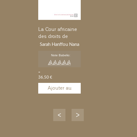
La Cour africaine
des droits de
l'Homme et des
Sarah Hanffou Nana
peuples
Note Babelio:
-
36,50 €
Ajouter au
panier