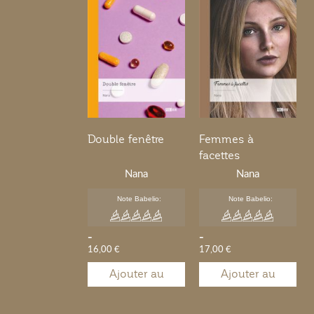
Double fenêtre
Femmes à
facettes
Nana
Nana
Note Babelio:
Note Babelio:
-
-
16,00 €
17,00 €
Ajouter au
Ajouter au
panier
panier