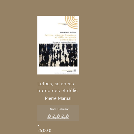
Lettres, sciences
humaines et défis
contemporain
Pierre Martial
Abossolo
Note Babelio:
-
25,00 €