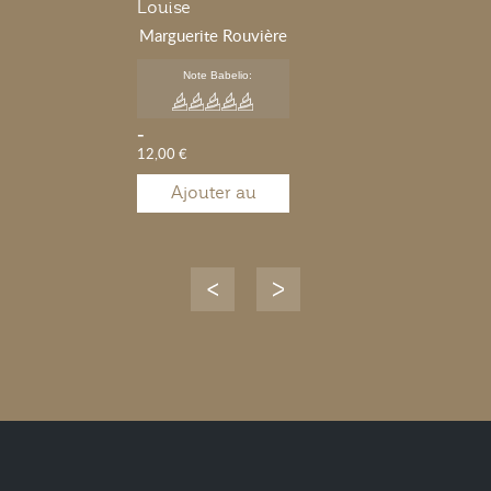
Louise
Marguerite Rouvière
Note Babelio:
-
12,00 €
Ajouter au
panier