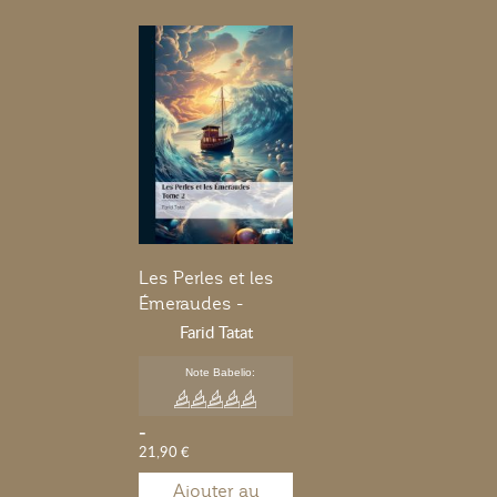
Les Perles et les
Émeraudes -
Tome 2
Farid Tatat
Note Babelio:
-
21,90 €
Ajouter au