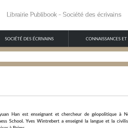
Librairie Publibook - Société des écrivains
SOCIÉTÉ DES ÉCRIVAINS
CONNAISSANCES ET 
yuan Han est enseignant et chercheur de géopolitique à 
ness School. Yves Wintrebert a enseigné la langue et la civilis
ises à Reims.