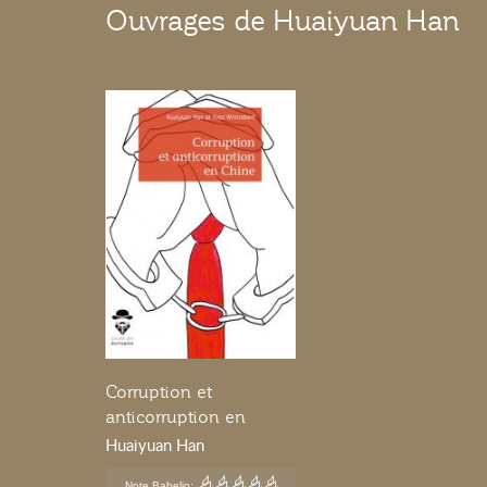
Ouvrages de Huaiyuan Han
Corruption et
anticorruption en
Chine
Huaiyuan Han
Note Babelio: