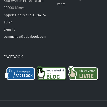
866 Avenue Maréchal Juin
vente
30900 Nîmes
Appelez-nous au :
01 84 74
10 24
E-mail :
commande@publibook.com
FACEBOOK