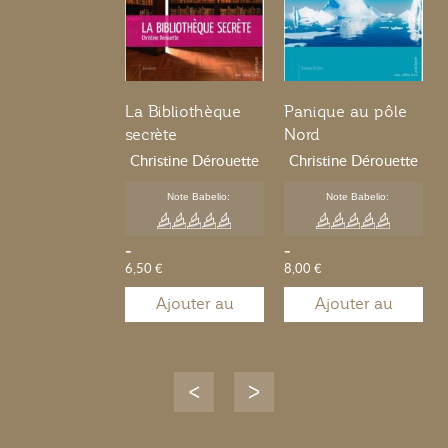
La Bibliothèque
Panique au pôle
secrète
Nord
Christine Dérouette
Christine Dérouette
Note Babelio:
Note Babelio:
-
-
6,50 €
8,00 €
Ajouter au
Ajouter au
panier
panier