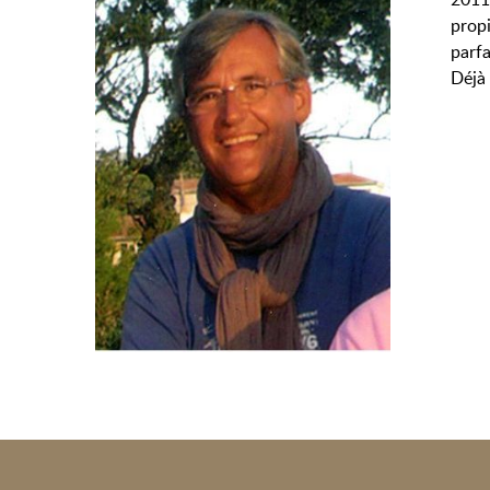
prop
parfa
Déjà 