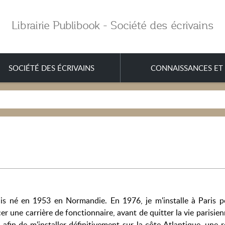
Librairie Publibook - Société des écrivains
SOCIÉTÉ DES ÉCRIVAINS
CONNAISSANCES ET 
uis né en 1953 en Normandie. En 1976, je m'installe à Paris p
er une carrière de fonctionnaire, avant de quitter la vie parisie
afin de m'installer définitivement sur la côte Atlantique, une 