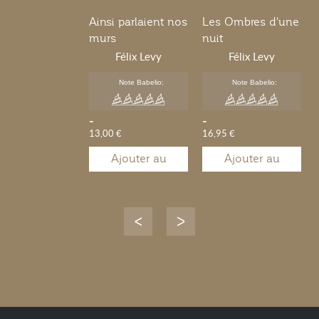
Ainsi parlaient nos
Les Ombres d'une
murs
nuit
Félix Levy
Félix Levy
Note Babelio:
Note Babelio:
-
-
13,00 €
16,95 €
Ajouter au
Ajouter au
panier
panier