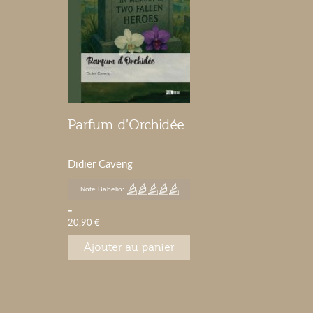
Parfum d'Orchidée
Didier Caveng
Note Babelio:
-
20,90 €
Ajouter au panier