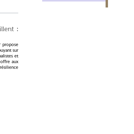
llent :
ur propose
puyant sur
alistes et
 offre aux
résilience