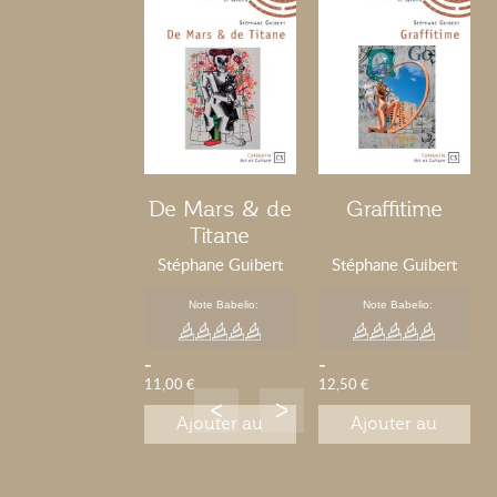
De Mars & de
Graffitime
Titane
Stéphane Guibert
Stéphane Guibert
Note Babelio:
Note Babelio:
-
-
11,00 €
12,50 €
Ajouter au
Ajouter au
panier
panier