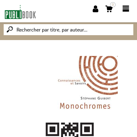
0
NOUVEAUTÉS
PUBLIBOOK
SOCIÉTÉ DES ÉCRIVAINS
CONNAISSANCES ET SAVOIRS
MON PETIT ÉDITEUR