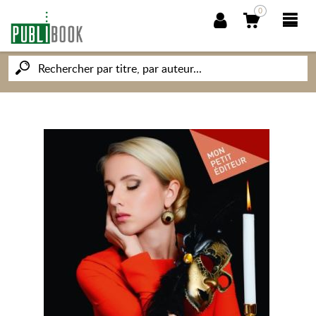
0
NOUVEAUTÉS
PUBLIBOOK
SOCIÉTÉ DES ÉCRIVAINS
CONNAISSANCES ET SAVOIRS
MON PETIT ÉDITEUR