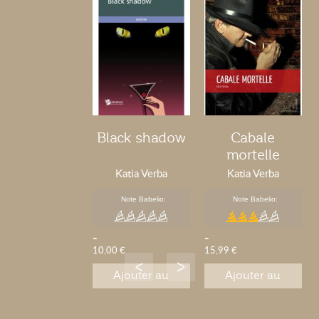
Black shadow
Cabale
mortelle
Katia Verba
Katia Verba
Note Babelio:
Note Babelio:
-
-
10,00 €
15,99 €
Ajouter au
Ajouter au
panier
panier