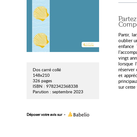
Parte
Compo
Partir, 
oublier u
enfance 
l’accompa
vingt ann
lorsque 
réserver 
Dos carré collé
148x210
et appréc
326 pages
principau
ISBN : 9782342368338
sur cette
Parution : septembre 2023
Déposer votre avis sur
-