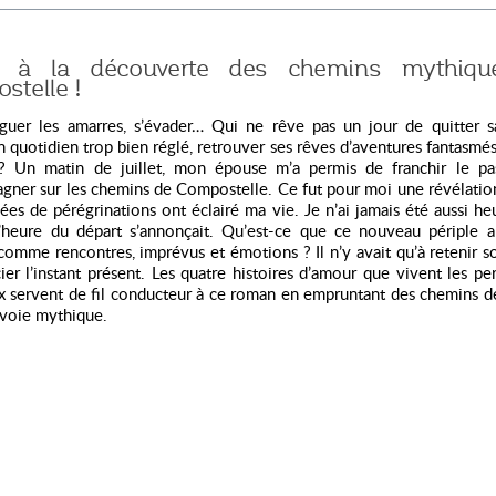
z à la découverte des chemins mythiq
stelle !
larguer les amarres, s’évader… Qui ne rêve pas un jour de quitter s
n quotidien trop bien réglé, retrouver ses rêves d’aventures fantasmé
? Un matin de juillet, mon épouse m’a permis de franchir le pa
gner sur les chemins de Compostelle. Ce fut pour moi une révélatio
ées de pérégrinations ont éclairé ma vie. Je n’ai jamais été aussi h
l’heure du départ s’annonçait. Qu’est-ce que ce nouveau périple al
comme rencontres, imprévus et émotions ? Il n’y avait qu’à retenir s
ier l’instant présent. Les quatre histoires d’amour que vivent les p
x servent de fil conducteur à ce roman en empruntant des chemins d
 voie mythique.