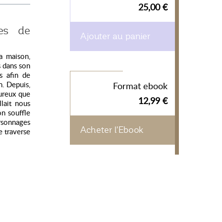
25,00 €
ues de
Ajouter au panier
a maison,
s dans son
s afin de
n. Depuis,
Format ebook
eureux que
12,99 €
lait nous
on souffle
ersonnages
Acheter l'Ebook
e traverse