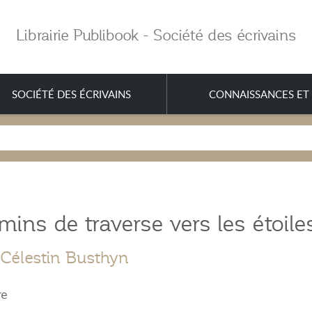
Librairie Publibook - Société des écrivains
SOCIÉTÉ DES ÉCRIVAINS
CONNAISSANCES ET 
ins de traverse vers les étoile
Célestin Busthyn
re