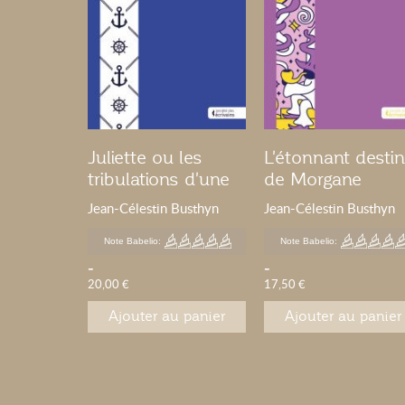
Juliette ou les
L'étonnant destin
tribulations d'une
de Morgane
obstinée
Jean-Célestin Busthyn
Jean-Célestin Busthyn
Note Babelio:
Note Babelio:
-
-
20,00 €
17,50 €
Ajouter au panier
Ajouter au panier