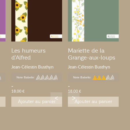
Les humeurs
Mariette de la
d'Alfred
Grange-aux-loups
Jean-Célestin Busthyn
Jean-Célestin Busthyn
Note Babelio:
Note Babelio:
-
-
18,00 €
18,00 €
Ajouter au panier
Ajouter au panier