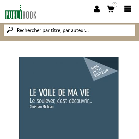
0
NOUVEAUTÉS
PUBLIBOOK
SOCIÉTÉ DES ÉCRIVAINS
CONNAISSANCES ET SAVOIRS
MON PETIT ÉDITEUR