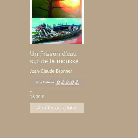
Un Frisson d'eau
sur de la mousse
Jean-Claude Bronner
Note Babelio:
-
18,00 €
Ajouter au panier