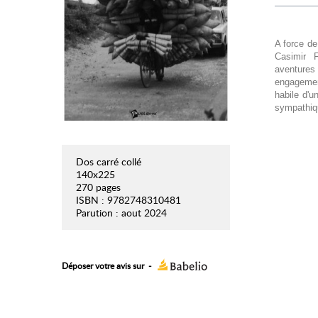
A force de
Casimir F
aventures
engagement
habile d'u
sympathiqu
Dos carré collé
140x225
270 pages
ISBN : 9782748310481
Parution : aout 2024
Déposer votre avis sur
-