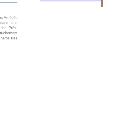
ules Amédée
c dans ses
 des Prés,
 truchement
 héros très