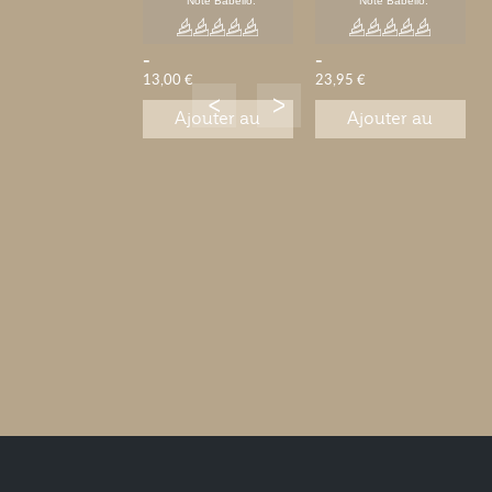
Note Babelio:
Note Babelio:
-
-
13,00 €
23,95 €
Ajouter au
Ajouter au
panier
panier