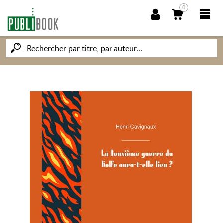
0
NOUVEAUTÉS
PUBLIBOOK
SOCIÉTÉ DES ÉCRIVAINS
CONNAISSANCES ET SAVOIRS
MON PETIT ÉDITEUR