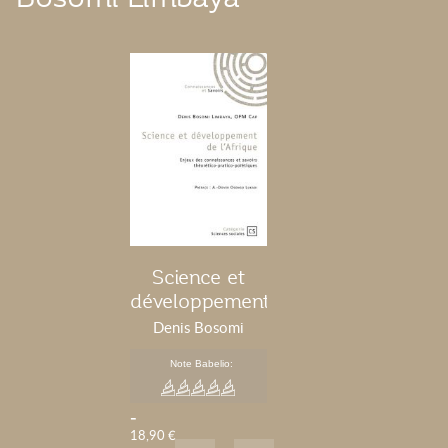
Science et
développement
de l’Afrique
Denis Bosomi
Limbaya
Note Babelio:
-
18,90 €