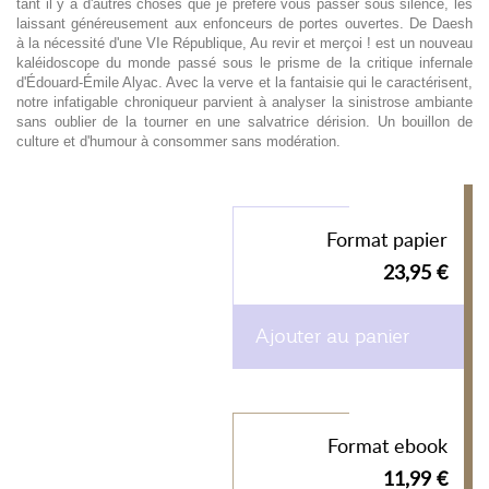
tant il y a d'autres choses que je préfère vous passer sous silence, les
laissant généreusement aux enfonceurs de portes ouvertes. De Daesh
à la nécessité d'une VIe République, Au revir et merçoi ! est un nouveau
kaléidoscope du monde passé sous le prisme de la critique infernale
d'Édouard-Émile Alyac. Avec la verve et la fantaisie qui le caractérisent,
notre infatigable chroniqueur parvient à analyser la sinistrose ambiante
sans oublier de la tourner en une salvatrice dérision. Un bouillon de
culture et d'humour à consommer sans modération.
Format papier
23,95 €
Ajouter au panier
Format ebook
11,99 €