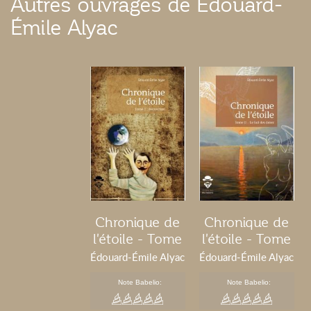
Autres ouvrages de Édouard-
Émile Alyac
Chronique de
Chronique de
l'étoile - Tome
l'étoile - Tome
1
2
Édouard-Émile Alyac
Édouard-Émile Alyac
Note Babelio:
Note Babelio: