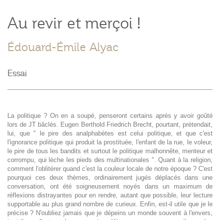
Au revir et merçoi !
Édouard-Émile Alyac
Essai
La politique ? On en a soupé, penseront certains après y avoir goûté
lors de JT bâclés. Eugen Berthold Friedrich Brecht, pourtant, prétendait,
lui, que " le pire des analphabètes est celui politique, et que c'est
l'ignorance politique qui produit la prostituée, l'enfant de la rue, le voleur,
le pire de tous les bandits et surtout le politique malhonnête, menteur et
corrompu, qui lèche les pieds des multinationales ". Quant à la religion,
comment l'oblitérer quand c'est la couleur locale de notre époque ? C'est
pourquoi ces deux thèmes, ordinairement jugés déplacés dans une
conversation, ont été soigneusement noyés dans un maximum de
réflexions distrayantes pour en rendre, autant que possible, leur lecture
supportable au plus grand nombre de curieux. Enfin, est-il utile que je le
précise ? N'oubliez jamais que je dépeins un monde souvent à l'envers,