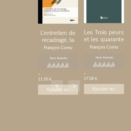
Les Trois peurs
L'entretien de
et les quarante
recadrage, la
talents
petite entrevue
François Cornu
François Cornu
révélatrice
Note Babelio:
Note Babelio:
-
-
17,00 €
11,50 €
Ajouter au
Ajouter au
panier
panier