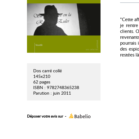
"Cette af
je rentr
clients. 
revenants
pourrais 
des espi
restées l
Dos carré collé
145x210
62 pages
ISBN : 9782748365238
Parution : juin 2011
Déposer votre avis sur
-