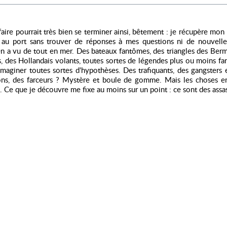
faire pourrait très bien se terminer ainsi, bêtement : je récupère mon
e au port sans trouver de réponses à mes questions ni de nouvell
On a vu de tout en mer. Des bateaux fantômes, des triangles des Ber
, des Hollandais volants, toutes sortes de légendes plus ou moins far
imaginer toutes sortes d'hypothèses. Des trafiquants, des gangsters 
ons, des farceurs ? Mystère et boule de gomme. Mais les choses en
à. Ce que je découvre me fixe au moins sur un point : ce sont des assas