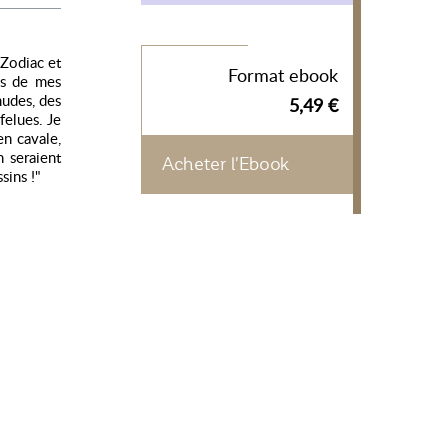
 Zodiac et
Format ebook
es de mes
mudes, des
5,49 €
felues. Je
en cavale,
 seraient
Acheter l'Ebook
sins !"