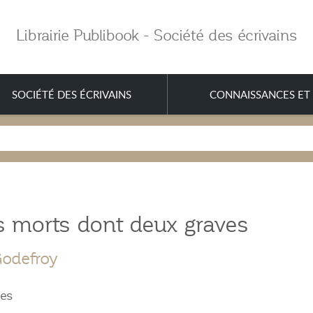
Librairie Publibook - Société des écrivains
SOCIÉTÉ DES ÉCRIVAINS
CONNAISSANCES ET 
s morts dont deux graves
odefroy
les