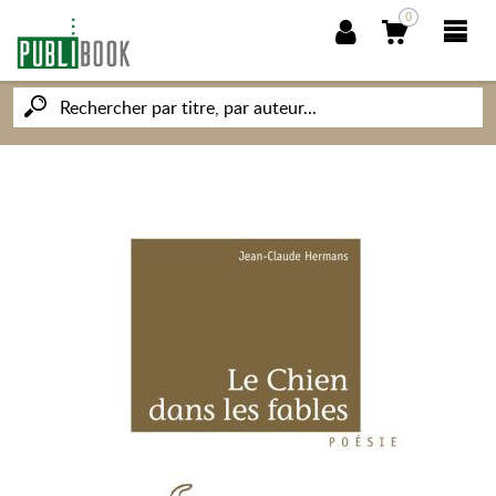
0
NOUVEAUTÉS
PUBLIBOOK
SOCIÉTÉ DES ÉCRIVAINS
CONNAISSANCES ET SAVOIRS
MON PETIT ÉDITEUR