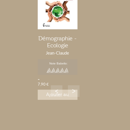
Démographie -
Ecologie
Jean-Claude
Hermans--
Note Babelio:
-
7,90 €
Ajouter au
panier