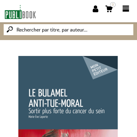
0
NOUVEAUTÉS
PUBLIBOOK
SOCIÉTÉ DES ÉCRIVAINS
CONNAISSANCES ET SAVOIRS
MON PETIT ÉDITEUR