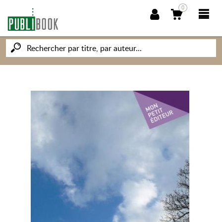
0
NOUVEAUTÉS
PUBLIBOOK
SOCIÉTÉ DES ÉCRIVAINS
CONNAISSANCES ET SAVOIRS
MON PETIT ÉDITEUR