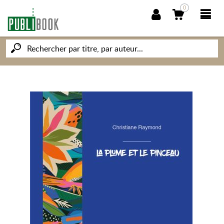
0
NOUVEAUTÉS
PUBLIBOOK
SOCIÉTÉ DES ÉCRIVAINS
CONNAISSANCES ET SAVOIRS
MON PETIT ÉDITEUR