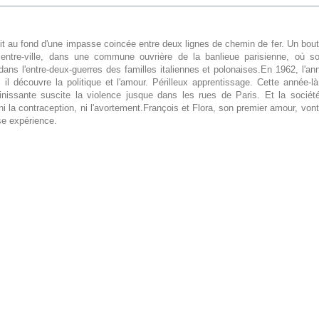
it au fond d'une impasse coincée entre deux lignes de chemin de fer. Un bo
centre-ville, dans une commune ouvrière de la banlieue parisienne, où s
r dans l'entre-deux-guerres des familles italiennes et polonaises.En 1962, l'a
 il découvre la politique et l'amour. Périlleux apprentissage. Cette année-là
finissante suscite la violence jusque dans les rues de Paris. Et la sociét
 ni la contraception, ni l'avortement.François et Flora, son premier amour, vont 
se expérience.