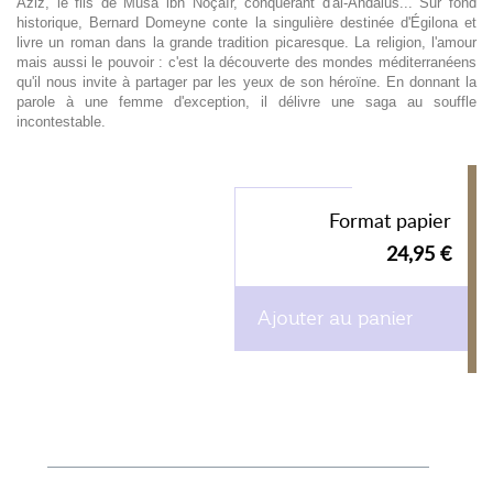
Aziz, le fils de Musa ibn Noçaïr, conquérant d'al-Andalus... Sur fond
historique, Bernard Domeyne conte la singulière destinée d'Égilona et
livre un roman dans la grande tradition picaresque. La religion, l'amour
mais aussi le pouvoir : c'est la découverte des mondes méditerranéens
qu'il nous invite à partager par les yeux de son héroïne. En donnant la
parole à une femme d'exception, il délivre une saga au souffle
incontestable.
Format papier
24,95 €
Ajouter au panier