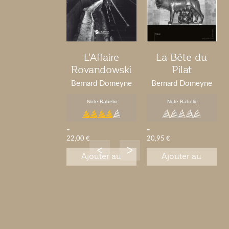
L'Affaire
La Bête du
Rovandowski
Pilat
Bernard Domeyne
Bernard Domeyne
Note Babelio:
Note Babelio:
-
-
22,00 €
20,95 €
Ajouter au
Ajouter au
panier
panier