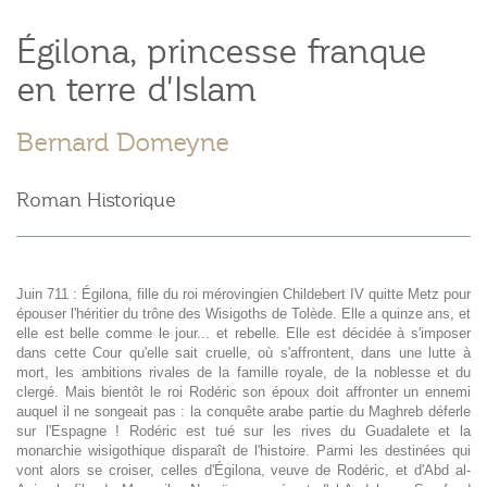
Égilona, princesse franque
en terre d'Islam
Bernard Domeyne
Roman Historique
Juin 711 : Égilona, fille du roi mérovingien Childebert IV quitte Metz pour
épouser l'héritier du trône des Wisigoths de Tolède. Elle a quinze ans, et
elle est belle comme le jour... et rebelle. Elle est décidée à s'imposer
dans cette Cour qu'elle sait cruelle, où s'affrontent, dans une lutte à
mort, les ambitions rivales de la famille royale, de la noblesse et du
clergé. Mais bientôt le roi Rodéric son époux doit affronter un ennemi
auquel il ne songeait pas : la conquête arabe partie du Maghreb déferle
sur l'Espagne ! Rodéric est tué sur les rives du Guadalete et la
monarchie wisigothique disparaît de l'histoire. Parmi les destinées qui
vont alors se croiser, celles d'Égilona, veuve de Rodéric, et d'Abd al-