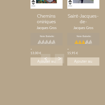
Chemins
Saint-Jacques-
oniriques
de-
Compostelle
Jacques Gros
Jacques Gros
Note Babelio:
Note Babelio:
-
-
13,00 €
15,95 €
Ajouter au
Ajouter au
panier
panier