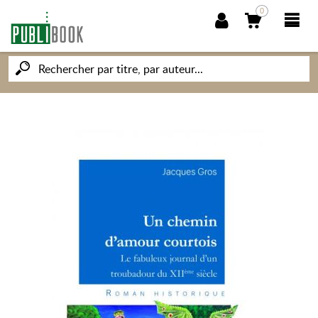
0
NOUVEAUTÉS
PUBLIBOOK
SOCIÉTÉ DES ÉCRIVAINS
CONNAISSANCES ET SAVOIRS
MON PETIT ÉDITEUR