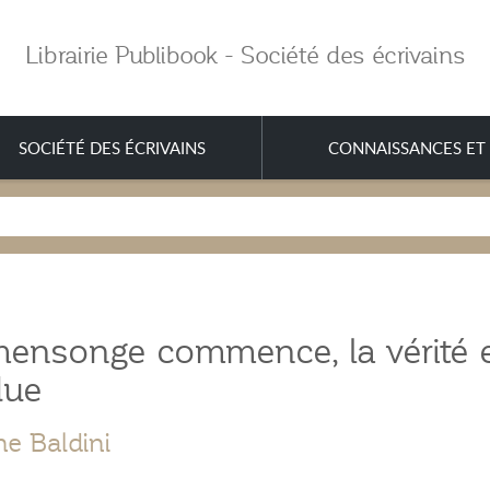
Librairie Publibook - Société des écrivains
SOCIÉTÉ DES ÉCRIVAINS
CONNAISSANCES ET 
mensonge commence, la vérité 
due
ne Baldini