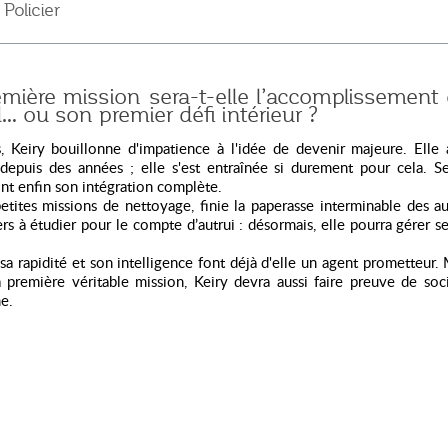
olicier
mière mission sera-t-elle l’accomplissement 
… ou son premier défi intérieur ?
, Keiry bouillonne d'impatience à l'idée de devenir majeure. Elle 
epuis des années ; elle s'est entraînée si durement pour cela. S
t enfin son intégration complète.
petites missions de nettoyage, finie la paperasse interminable des aut
ers à étudier pour le compte d’autrui : désormais, elle pourra gérer s
 sa rapidité et son intelligence font déjà d'elle un agent prometteur.
a première véritable mission, Keiry devra aussi faire preuve de soci
me.