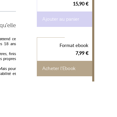
15,90 €
Ajouter au panier
qu’elle
attend ce
es 18 ans
Format ebook
7,99 €
res, finis
es propres
 Mais pour
Acheter l'Ebook
abilité et