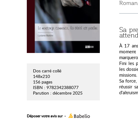
Roman P
Sa pre
attend
À 17 ans
moment d
marqueron
Fini les 
les dossi
Dos carré collé
missions.
148x210
Sa force,
156 pages
réussir s
ISBN : 9782342388077
d'altruis
Parution : décembre 2025
Déposer votre avis sur
-