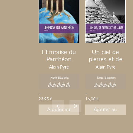
L'Emprise du
Un ciel de
Panthéon
pierres et de
lunes
Alain Pyre
Alain Pyre
Note Babelio:
Note Babelio:
-
-
23,95 €
16,00 €
Ajouter au
Ajouter au
panier
panier