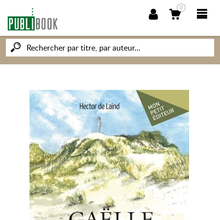
0
NOUVEAUTÉS
PUBLIBOOK
SOCIÉTÉ DES ÉCRIVAINS
CONNAISSANCES ET SAVOIRS
MON PETIT ÉDITEUR