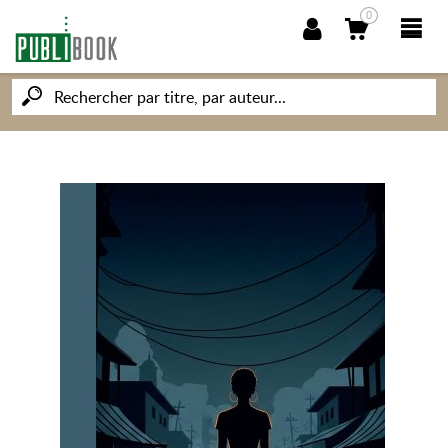
0
NOUVEAUTÉS
PUBLIBOOK
SOCIÉTÉ DES ÉCRIVAINS
CONNAISSANCES ET SAVOIRS
MON PETIT ÉDITEUR