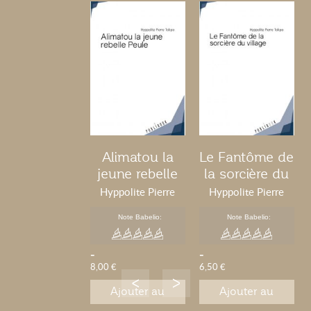
Alimatou la
Le Fantôme de
jeune rebelle
la sorcière du
peule
village
Hyppolite Pierre
Hyppolite Pierre
Tokpo
Tokpo
Note Babelio:
Note Babelio:
-
-
8,00 €
6,50 €
Ajouter au
Ajouter au