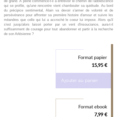
de grand. À peine commence-t-il à entrevoir le chemin de l'adolescence
qui se profile, qu'une rencontre vient chambouler sa quiétude. Au bord
du précipice sentimental, Alain va devoir s'armer de volonté et de
persévérance pour affronter sa première histoire d'amour et suivre les
méandres que celle qui lui a accroché le coeur lui impose. Alors qu'il
s'est jusqu'alors laissé porter par un vent d'insouciance, aura-t-il
suffisamment de courage pour tout abandonner et partir à la recherche
de son Arlésienne ?
Format papier
15,95 €
Ajouter au panier
Format ebook
7,99 €