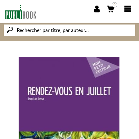
0
NOUVEAUTÉS
PUBLIBOOK
SOCIÉTÉ DES ÉCRIVAINS
CONNAISSANCES ET SAVOIRS
MON PETIT ÉDITEUR