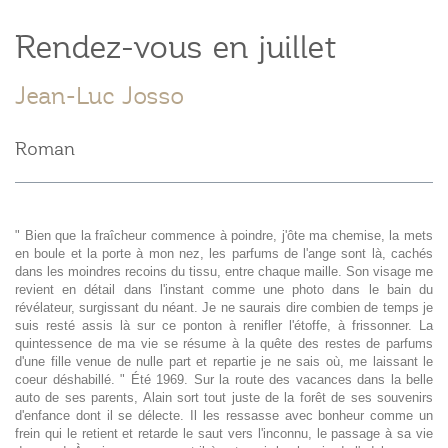
Rendez-vous en juillet
Jean-Luc Josso
Roman
" Bien que la fraîcheur commence à poindre, j'ôte ma chemise, la mets
en boule et la porte à mon nez, les parfums de l'ange sont là, cachés
dans les moindres recoins du tissu, entre chaque maille. Son visage me
revient en détail dans l'instant comme une photo dans le bain du
révélateur, surgissant du néant. Je ne saurais dire combien de temps je
suis resté assis là sur ce ponton à renifler l'étoffe, à frissonner. La
quintessence de ma vie se résume à la quête des restes de parfums
d'une fille venue de nulle part et repartie je ne sais où, me laissant le
coeur déshabillé. " Été 1969. Sur la route des vacances dans la belle
auto de ses parents, Alain sort tout juste de la forêt de ses souvenirs
d'enfance dont il se délecte. Il les ressasse avec bonheur comme un
frein qui le retient et retarde le saut vers l'inconnu, le passage à sa vie