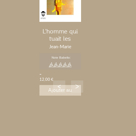
L'homme qui
tuait les
femmes avec
Jean-Marie
sa bite
Bonventre
Note Babelio:
-
12,00 €
Ajouter au
panier