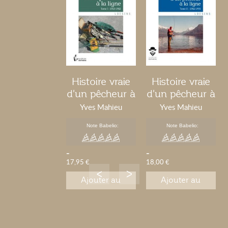
Histoire vraie
Histoire vraie
d'un pêcheur à
d'un pêcheur à
la ligne - Tome
la ligne - Tome
Yves Mahieu
Yves Mahieu
1
2
Note Babelio:
Note Babelio:
-
-
17,95 €
18,00 €
Ajouter au
Ajouter au
panier
panier