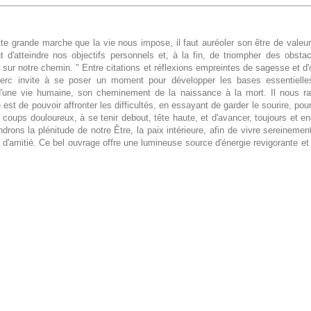
te grande marche que la vie nous impose, il faut auréoler son être de valeu
t d'atteindre nos objectifs personnels et, à la fin, de triompher des obsta
 sur notre chemin. " Entre citations et réflexions empreintes de sagesse et d
erc invite à se poser un moment pour développer les bases essentiell
 d'une vie humaine, son cheminement de la naissance à la mort. Il nous ra
 est de pouvoir affronter les difficultés, en essayant de garder le sourire, pou
 coups douloureux, à se tenir debout, tête haute, et d'avancer, toujours et en
ndrons la plénitude de notre Être, la paix intérieure, afin de vivre sereinemen
 d'amitié. Ce bel ouvrage offre une lumineuse source d'énergie revigorante et