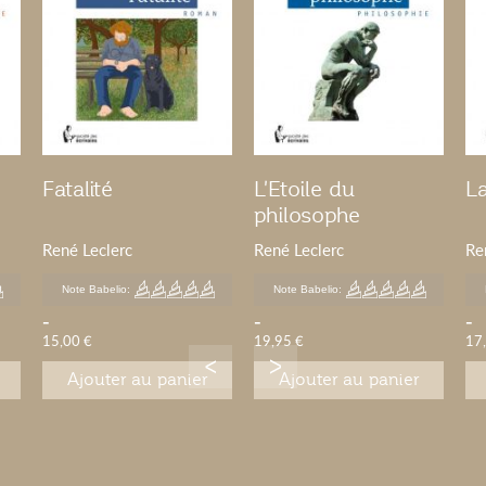
Fatalité
L'Etoile du
La
philosophe
René Leclerc
René Leclerc
Re
Note Babelio:
Note Babelio:
-
-
-
15,00 €
19,95 €
17
Ajouter au panier
Ajouter au panier