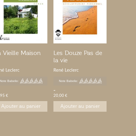
 Vieille Maison
Les Douze Pas de
Pourquo
la vie
né Leclerc
René Leclerc
René Lecler
Note Babelio:
Note Babelio:
Note Babelio
-
-
,95 €
20,00 €
17,95 €
Ajouter au panier
Ajouter au panier
Ajouter