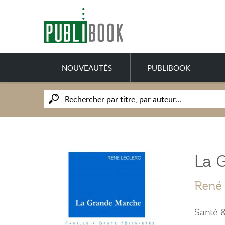
NOUVEAUTÉS
PUBLIBOOK
La 
René 
Santé &