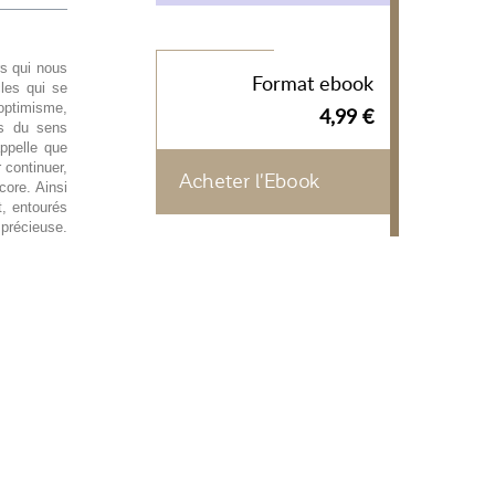
rs qui nous
Format ebook
cles qui se
'optimisme,
4,99 €
es du sens
ppelle que
r continuer,
Acheter l'Ebook
core. Ainsi
t, entourés
 précieuse.