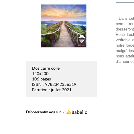
" Dans cet
permettron
dresseront
René Lecl
véritable
notre force
malgré les
nous attei
d'amour et
Dos carré collé
140x200
106 pages
ISBN : 9782342356519
Parution : juillet 2021
Déposer votre avis sur
-