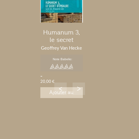
Humanum 3,
le secret
d'Épidaure
Geoffrey Van Hecke
Note Babelio:
-
20,00 €
Ajouter au
panier