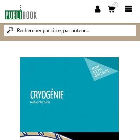
0
NOUVEAUTÉS
PUBLIBOOK
SOCIÉTÉ DES ÉCRIVAINS
CONNAISSANCES ET SAVOIRS
MON PETIT ÉDITEUR