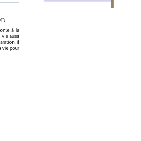
on
ronte à la
 vie aussi
ration, il
a vie pour