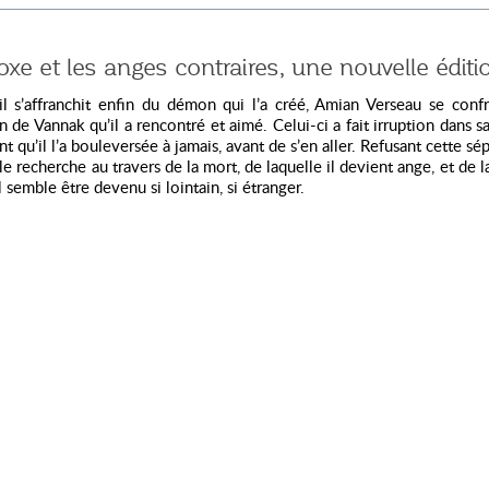
xe et les anges contraires, une nouvelle éditi
il s’affranchit enfin du démon qui l’a créé, Amian Verseau se conf
on de Vannak qu’il a rencontré et aimé. Celui-ci a fait irruption dans sa
t qu’il l’a bouleversée à jamais, avant de s’en aller. Refusant cette sépa
t le recherche au travers de la mort, de laquelle il devient ange, et de l
l semble être devenu si lointain, si étranger.