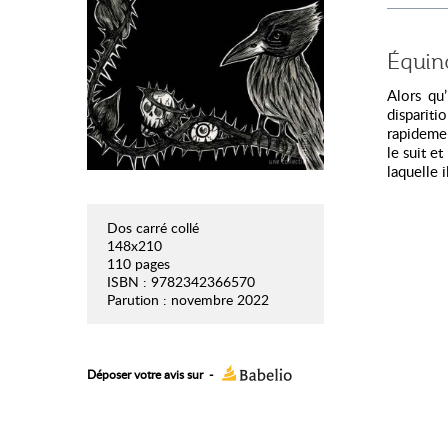
Équino
Alors qu’
dispariti
rapidemen
le suit e
laquelle i
Dos carré collé
148x210
110 pages
ISBN : 9782342366570
Parution : novembre 2022
Déposer votre avis sur
-