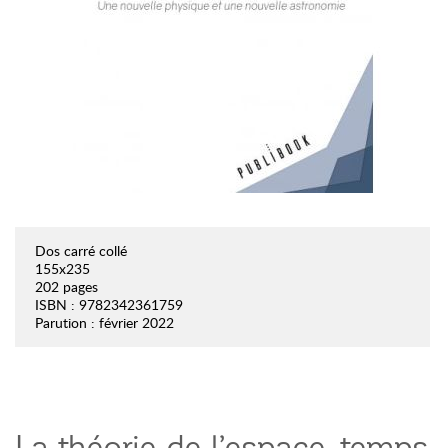
Dos carré collé
155x235
202 pages
ISBN : 9782342361759
Parution : février 2022
La théorie de l’espace-temps