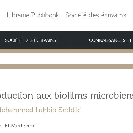
Librairie Publibook - Société des écrivains
SOCIÉTÉ DES ÉCRIVAINS
CONNAISSANCES ET 
oduction aux biofilms microbien
Mohammed Lahbib Seddiki
es Et Médecine