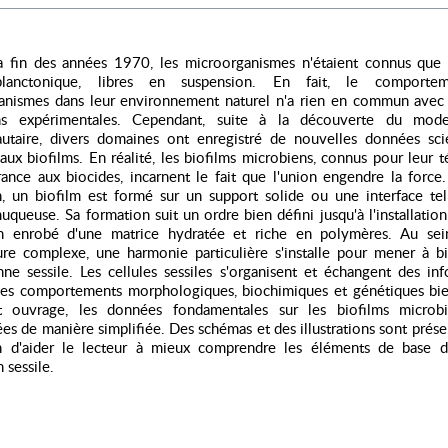
la fin des années 1970, les microorganismes n'étaient connus que 
lanctonique, libres en suspension. En fait, le comporte
anismes dans leur environnement naturel n'a rien en commun avec 
ons expérimentales. Cependant, suite à la découverte du mod
taire, divers domaines ont enregistré de nouvelles données scie
 aux biofilms. En réalité, les biofilms microbiens, connus pour leur t
rance aux biocides, incarnent le fait que l'union engendre la force
on, un biofilm est formé sur un support solide ou une interface tel
uqueuse. Sa formation suit un ordre bien défini jusqu'à l'installation
n enrobé d'une matrice hydratée et riche en polymères. Au se
ture complexe, une harmonie particulière s'installe pour mener à bi
ne sessile. Les cellules sessiles s'organisent et échangent des in
des comportements morphologiques, biochimiques et génétiques bien
 ouvrage, les données fondamentales sur les biofilms microb
es de manière simplifiée. Des schémas et des illustrations sont prése
in d'aider le lecteur à mieux comprendre les éléments de base
 sessile.