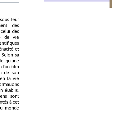
sous leur
ment des
celui des
e de vie
ntifiques
énacité et
. Selon sa
le qu'une
 d'un film
in de son
en la vie
formations
 établis.
iens sont
ntés à cet
 du monde