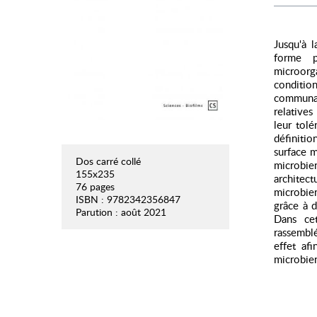
Jusqu'à 
forme p
microorg
conditi
communau
relatives
leur tolé
définiti
surface m
Dos carré collé
microbie
155x235
architec
76 pages
microbien
ISBN : 9782342356847
grâce à 
Parution : août 2021
Dans cet
rassemblé
effet af
microbien