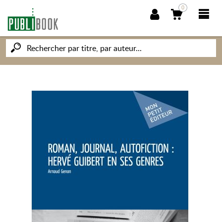
0
NOUVEAUTÉS
PUBLIBOOK
SOCIÉTÉ DES ÉCRIVAINS
CONNAISSANCES ET SAVOIRS
MON PETIT ÉDITEUR