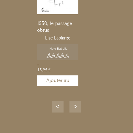
1950, le passage
obtus
Lise Laplante
Note Babelio:
-
15,95 €
Ajouter au
panier