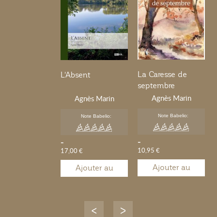
La Caresse de
L'Absent
septembre
Agnès Marin
Agnès Marin
Note Babelio:
Note Babelio:
-
-
10,95 €
17,00 €
Ajouter au
Ajouter au
panier
panier