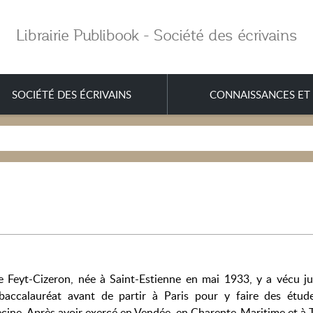
Librairie Publibook - Société des écrivains
SOCIÉTÉ DES ÉCRIVAINS
CONNAISSANCES ET 
e Feyt-Cizeron, née à Saint-Estienne en mai 1933, y a vécu ju
baccalauréat avant de partir à Paris pour y faire des étud
cine. Après avoir exercé en Vendée, en Charente-Maritime et à T