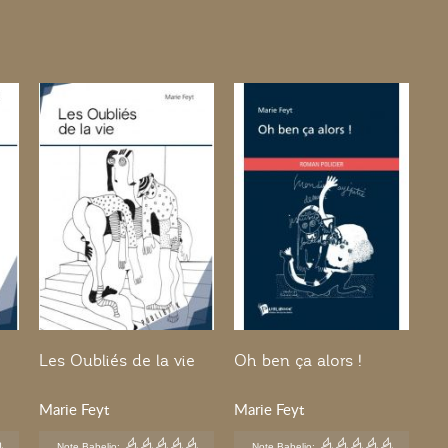
Les Oubliés de la vie
Oh ben ça alors !
Marie Feyt
Marie Feyt
Note Babelio:
Note Babelio: