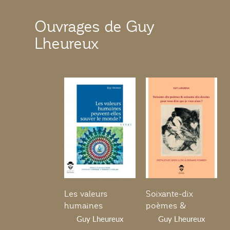
Ouvrages de Guy
Lheureux
Les valeurs
Soixante-dix
humaines
poèmes &
peuvent-elles
soixante-dix
Guy Lheureux
Guy Lheureux
sauver le monde ?
dessins pour vous