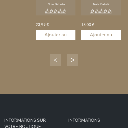
Note Babelio:
Note Babelio:
dire que je vous
aime !
-
-
23,99 €
18,00 €
Ajouter au
Ajouter au
panier
panier
INFORMATIONS SUR
INFORMATIONS
VOTRE BOUTIQUE