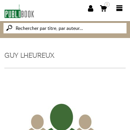
0
NOUVEAUTÉS
PUBLIBOOK
GUY LHEUREUX
SOCIÉTÉ DES ÉCRIVAINS
CONNAISSANCES ET SAVOIRS
MON PETIT ÉDITEUR